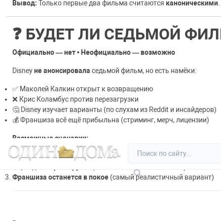
Вывод:
Только первые два фильма считаются
каноническими
.
❓ БУДЕТ ЛИ СЕДЬМОЙ ФИ
Официально — нет • Неофициально — возможно
Disney
не анонсировала
седьмой фильм, но есть намёки:
✅ Маколей Калкин открыт к возвращению
❌ Крис Коламбус против перезагрузки
🤔 Disney изучает варианты (по слухам из Reddit и инсайдеров)
💰 Франшиза всё ещё прибыльна (стриминг, мерч, лицензии)
Возможные сценарии:
Главная
Новости
Обратная связь
Легаси-сиквел
с Калкиным (при участии Коламбуса)
Ещё одна перезагрузка
(наименее вероятно после провала 202
Франшиза останется в покое
(самый реалистичный вариант)