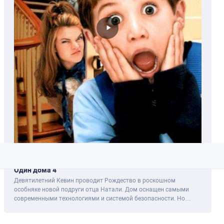
Фильм / Сезон 1
Один дома 4
Девятилетний Кевин проводит Рождество в роскошном
особняке новой подруги отца Натали. Дом оснащен самыми
современными технологиями и системой безопасности. Но
Марв Мерчантс вернулся с новой...