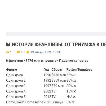
📊 ИСТОРИЯ ФРАНШИЗЫ: ОТ ТРИУМФА К ПР
1
0
23 январь 2026, 18:31
6 фильмов • $476 млн в прокате • Падение качества
Фильм
Год
Сборы
Rotten Tomatoes
Один дома
1990
$476 млн
66% ✅
Один дома 2
1992
$359 млн
35% ⚠️
Один дома 3
1997
$79 млн
30% ❌
Один дома 4
2002
TV
15% ❌
Один дома 5
2012
TV
N/A ❌
Home Sweet Home Alone
2021
Disney+
8% 💀