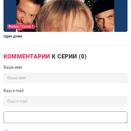
Фильм / Сезон 1
Один дома
О
КОММЕНТАРИИ
К СЕРИИ (0)
Ваше имя
Ваш e-mail