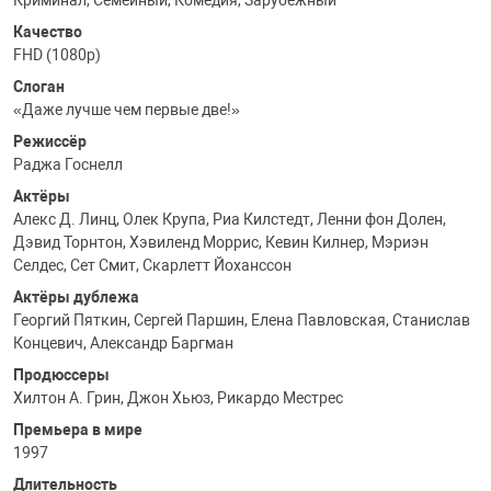
Криминал, Семейный, Комедия, Зарубежный
Качество
FHD (1080p)
Слоган
«Даже лучше чем первые две!»
Режиссёр
Раджа Госнелл
Актёры
Алекс Д. Линц, Олек Крупа, Риа Килстедт, Ленни фон Долен,
Дэвид Торнтон, Хэвиленд Моррис, Кевин Килнер, Мэриэн
Селдес, Сет Смит, Скарлетт Йоханссон
Актёры дублежа
Георгий Пяткин, Сергей Паршин, Елена Павловская, Станислав
Концевич, Александр Баргман
Продюссеры
Хилтон А. Грин, Джон Хьюз, Рикардо Местрес
Премьера в мире
1997
Длительность