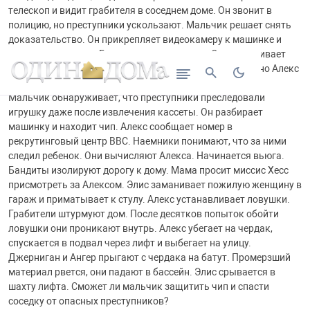
телескоп и видит грабителя в соседнем доме. Он звонит в
полицию, но преступники ускользают. Мальчик решает снять
доказательство. Он прикрепляет видеокамеру к машинке и
запускает ее в дом. Бопре замечает слежку. Он вытаскивает
кассету из камеры. Элис пытается отобрать машинку, но Алекс
дает максимальную мощность. Машинка вырывается.
Мальчик обнаруживает, что преступники преследовали
игрушку даже после извлечения кассеты. Он разбирает
машинку и находит чип. Алекс сообщает номер в
рекрутинговый центр ВВС. Наемники понимают, что за ними
следил ребенок. Они вычисляют Алекса. Начинается вьюга.
Бандиты изолируют дорогу к дому. Мама просит миссис Хесс
присмотреть за Алексом. Элис заманивает пожилую женщину в
гараж и приматывает к стулу. Алекс устанавливает ловушки.
Грабители штурмуют дом. После десятков попыток обойти
ловушки они проникают внутрь. Алекс убегает на чердак,
спускается в подвал через лифт и выбегает на улицу.
Джерниган и Ангер прыгают с чердака на батут. Промерзший
материал рвется, они падают в бассейн. Элис срывается в
шахту лифта. Сможет ли мальчик защитить чип и спасти
соседку от опасных преступников?