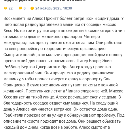
22
0
24 ноябрь 2025, 18:30
Восьмилетний Алекс Прюитт болеет ветрянкой и сидит дома. У
него новая радиоуправляемая машинка от соседки миссис
Хесс. Но в этой игрушке спрятан секретный компьютерный чип
стоимостью десять миллионов долларов. Четверо
международных преступников охотятся за ним. Они работают
на северокорейскую террористическую организацию.
Смотрите онлайн, как мальчик превращает свой дом в полосу
препятствий для опасных наемников. Питер Бопре, Элис
Риббонс, Бертон Джерниган и Эрл Ангер крадут ракетно-
маскировочный чип. Они прячут его в радиоуправляемую
машинку, чтобы пронести через охрану в аэропорту Сан-
Франциско. В суматохе наемники путают пакеты с пожилой
женщиной. Преступники летят в Чикаго следом за ней. Миссис
Хесс живет на тихой улице. Алекс расчищает снег у ее дома. В
благодарность соседка отдает ему машинку. На следующий
день у Алекса начинается ветрянка. Он остается дома один.
Грабители приезжают на улицу и обнаруживают проблему. Под
описание таксиста подходят все дома. Они решают обыскать
каждый дом днем, когда все на работе. Алекс смотрит в